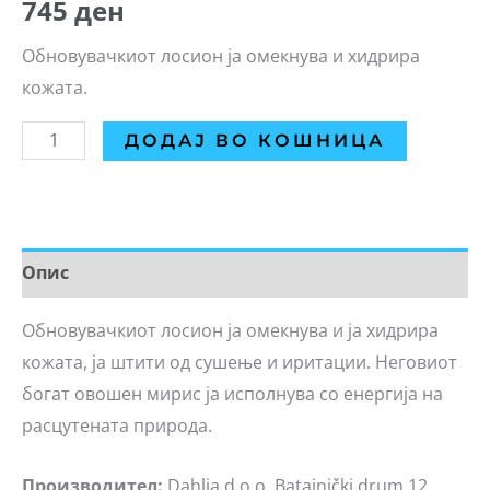
745
ден
Обновувачкиот лосион ја омекнува и хидрира
кожата.
ДОДАЈ ВО КОШНИЦА
Опис
Обновувачкиот лосион ја омекнува и ја хидрира
кожата, ја штити од сушење и иритации. Неговиот
богат овошен мирис ја исполнува со енергија на
расцутената природа.
Производител:
Dahlia d.o.o. Batajnički drum 12,