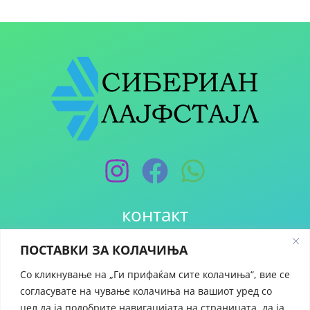
контакт
ПОСТАВКИ ЗА КОЛАЧИЊА
+389 70 251 123
prodavnica@siberianlifestyle.com
Со кликнување на „Ги прифаќам сите колачиња“, вие се
Кочо Рацин 26, 1000 Скопје
согласувате на чување колачиња на вашиот уред со
цел да ја подобрите навигацијата на страницата, да ја