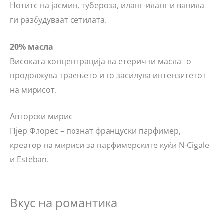
Нотите на јасмин, тубероза, иланг-иланг и ванила
ги разбудуваат сетилата.
20% масла
Високата концентрација на етерични масла го
продолжува траењето и го засилува интензитетот
на мирисот.
Авторски мирис
Пјер Флорес – познат француски парфимер,
креатор на мириси за парфимерските куќи
N-Cigale
и
Esteban
.
Вкус на романтика