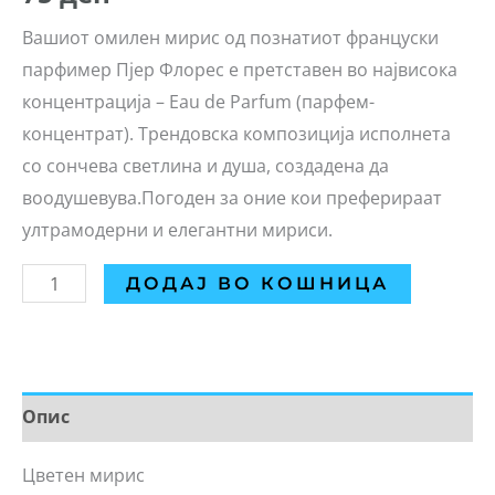
Вашиот омилен мирис од познатиот француски
парфимер Пјер Флорес е претставен во највисока
концентрација – Eau de Parfum (парфем-
концентрат). Трендовска композиција исполнета
со сончева светлина и душа, создадена да
воодушевува.Погоден за оние кои преферираат
ултрамодерни и елегантни мириси.
ДОДАЈ ВО КОШНИЦА
Опис
Цветен мирис