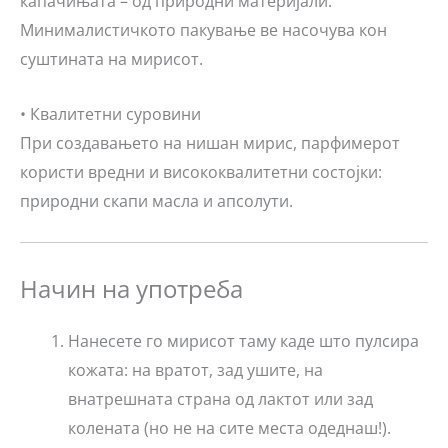
капачињата – од природни материјали.
Минималистичкото пакување ве насочува кон
суштината на мирисот.
• Квалитетни суровини
При создавањето на нишан мирис, парфимерот
користи вредни и висококвалитетни состојки:
природни скапи масла и апсолути.
Начин на употреба
Нанесете го мирисот таму каде што пулсира
кожата: на вратот, зад ушите, на
внатрешната страна од лактот или зад
колената (но не на сите места одеднаш!).