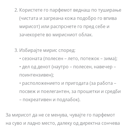
Користете го парфемот веднаш по туширање
(чистата и загреана кожа подобро го впива
мирисот) или распрснете го пред себе и
зачекорете во мирисниот облак.
Избирајте мирис според:
• сезоната (полесен – лето, потежок – зима);
• дел од денот (наутро – полесен, навечер –
поинтензивен);
• расположението и пригодата (за работа –
посвеж и поелегантен, за прошетки и средби
– покреативен и подлабок).
За мирисот да не се менува, чувајте го парфемот
на суво и ладно место, далеку од директна сончева