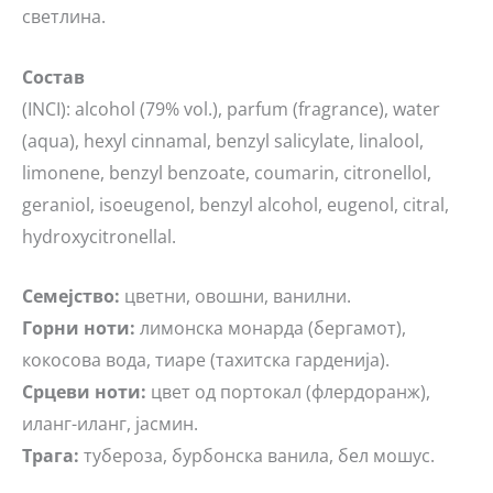
светлина.
Состав
(INCI): alcohol (79% vol.), parfum (fragrance), water
(aqua), hexyl cinnamal, benzyl salicylate, linalool,
limonene, benzyl benzoate, coumarin, citronellol,
geraniol, isoeugenol, benzyl alcohol, eugenol, citral,
hydroxycitronellal.
Семејство:
цветни, овошни, ванилни.
Горни ноти:
лимонска монарда (бергамот),
кокосова вода, тиаре (тахитска гарденија).
Срцеви ноти:
цвет од портокал (флердоранж),
иланг-иланг, јасмин.
Трага:
тубероза, бурбонска ванила, бел мошус.