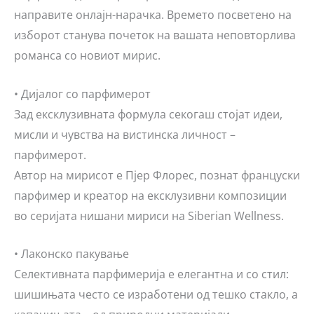
направите онлајн-нарачка. Времето посветено на
изборот станува почеток на вашата неповторлива
романса со новиот мирис.
• Дијалог со парфимерот
Зад ексклузивната формула секогаш стојат идеи,
мисли и чувства на вистинска личност –
парфимерот.
Автор на мирисот е Пјер Флорес, познат француски
парфимер и креатор на ексклузивни композиции
во серијата нишани мириси на
Siberian Wellness
.
• Лаконско пакување
Селективната парфимерија е елегантна и со стил:
шишињата често се изработени од тешко стакло, а