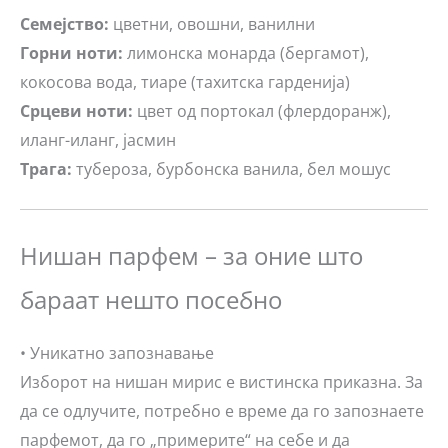
Семејство:
цветни, овошни, ванилни
Горни ноти:
лимонска монарда (бергамот),
кокосова вода, тиаре (тахитска гарденија)
Срцеви ноти:
цвет од портокал (флердоранж),
иланг-иланг, јасмин
Трага:
тубероза, бурбонска ванила, бел мошус
Нишан парфем – за оние што
бараат нешто посебно
• Уникатно запознавање
Изборот на нишан мирис е вистинска приказна. За
да се одлучите, потребно е време да го запознаете
парфемот, да го „примерите“ на себе и да