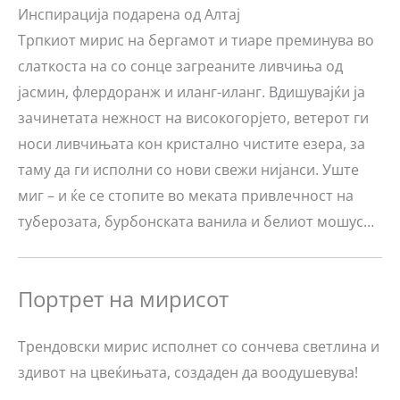
Инспирација подарена од Алтај
Трпкиот мирис на бергамот и тиаре преминува во
слаткоста на со сонце загреаните ливчиња од
јасмин, флердоранж и иланг-иланг. Вдишувајќи ја
зачинетата нежност на високогорјето, ветерот ги
носи ливчињата кон кристално чистите езера, за
таму да ги исполни со нови свежи нијанси. Уште
миг – и ќе се стопите во меката привлечност на
туберозата, бурбонската ванила и белиот мошус…
Портрет на мирисот
Трендовски мирис исполнет со сончева светлина и
здивот на цвеќињата, создаден да воодушевува!