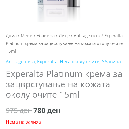
Дома
/
Мени
/
Убавина
/
Лице
/
Anti-age нега
/ Experalta
Platinum крема за зацврстување на кожата околу очите
15ml
Anti-age нега
,
Experalta
,
Нега околу очите
,
Убавина
Experalta Platinum крема за
зацврстување на кожата
околу очите 15ml
975
ден
780
ден
Нема на залиха