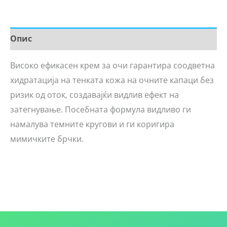
Опис
Високо ефикасен крем за очи гарантира соодветна
хидратација на тенката кожа на очните капаци без
ризик од оток, создавајќи видлив ефект на
затегнување. Посебната формула видливо ги
намалува темните кругови и ги коригира
мимичките брчки.